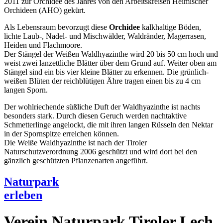
2011 zur Orchidee des Jahres von den Arbeitskreisen Heimischer
Orchideen (AHO) gekürt.
Als Lebensraum bevorzugt diese
Orchidee
kalkhaltige Böden,
lichte Laub-, Nadel- und Mischwälder, Waldränder, Magerrasen,
Heiden und Flachmoore.
Der Stängel der Weißen Waldhyazinthe wird 20 bis 50 cm hoch und
weist zwei lanzettliche Blätter über dem Grund auf. Weiter oben am
Stängel sind ein bis vier kleine Blätter zu erkennen. Die grünlich-
weißen Blüten der reichblütigen Ähre tragen einen bis zu 4 cm
langen Sporn.
Der wohlriechende süßliche Duft der Waldhyazinthe ist nachts
besonders stark. Durch diesen Geruch werden nachtaktive
Schmetterlinge angelockt, die mit ihren langen Rüsseln den Nektar
in der Spornspitze erreichen können.
Die Weiße Waldhyazinthe ist nach der Tiroler
Naturschutzverordnung 2006 geschützt und wird dort bei den
gänzlich geschützten Pflanzenarten angeführt.
Naturpark
erleben
Verein Naturpark Tiroler Lech